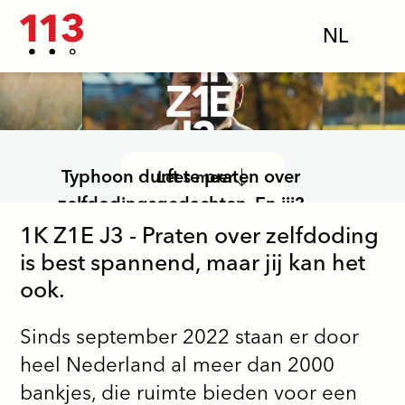
NL
Typhoon durft te praten over
Lees meer
zelfdodingsgedachten. En jij?
1K Z1E J3 - Praten over zelfdoding
Vraag ook hoe het
is best spannend, maar jij kan het
écht met iemand gaat.
ook.
Sinds september 2022 staan er door
heel Nederland al meer dan 2000
bankjes, die ruimte bieden voor een