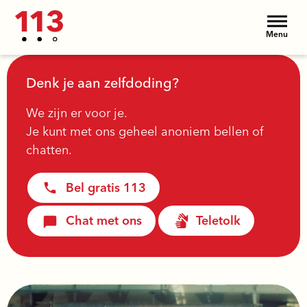
Menu
Denk je aan zelfdoding?
We zijn er voor je.
Je kunt met ons geheel anoniem bellen of
chatten.
Bel gratis 113
Chat met ons
Teletolk