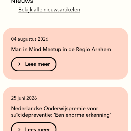
Nieuws
raam. Ik was mager, uitgeput
ruzie,
Lees verder
Lees 
en zag het leven niet mee
misgin
Bekijk alle nieuwsartikelen
04 augustus 2026
Man in Mind Meetup in de Regio Arnhem
Lees meer
25 juni 2026
Nederlandse Onderwijspremie voor
suïcidepreventie: ‘Een enorme erkenning’
Lees meer