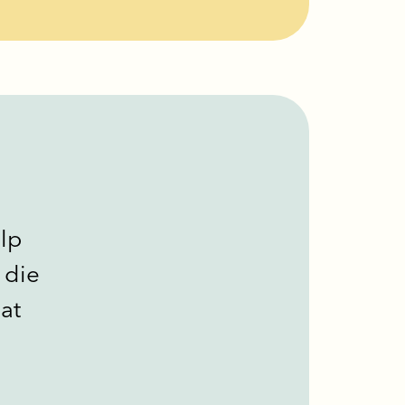
ulp
 die
at