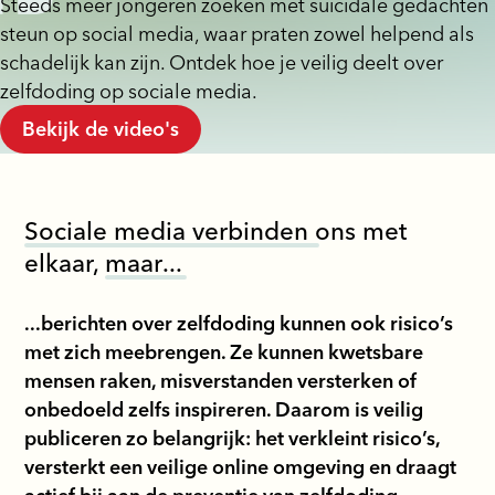
Steeds meer jongeren zoeken met suïcidale gedachten
steun op social media, waar praten zowel helpend als
schadelijk kan zijn. Ontdek hoe je veilig deelt over
zelfdoding op sociale media.
Bekijk de video's
S
o
c
i
a
l
e
m
e
d
i
a
v
e
r
b
i
n
d
e
n
ons met
elkaar,
m
a
a
r
.
.
.
...berichten over zelfdoding kunnen ook risico’s
met zich meebrengen. Ze kunnen kwetsbare
mensen raken, misverstanden versterken of
onbedoeld zelfs inspireren. Daarom is veilig
publiceren zo belangrijk: het verkleint risico’s,
versterkt een veilige online omgeving en draagt