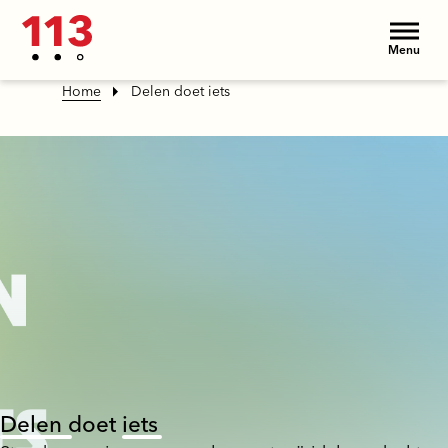
Menu
Home
Delen doet iets
D
e
l
e
n
doet
i
e
t
s