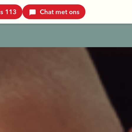
is 113
Chat met ons