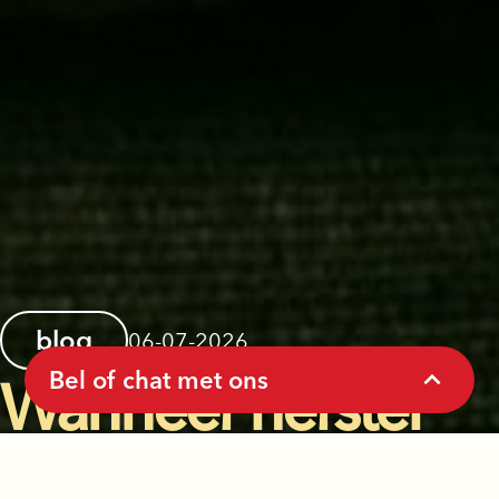
blog
06-07-2026
Bel of chat met ons
Wanneer herstel
minder likes krijgt
Denk je aan zelfdoding?