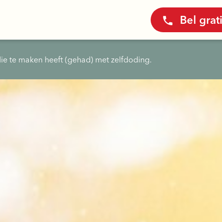
Bel grat
ie te maken heeft (gehad) met zelfdoding.