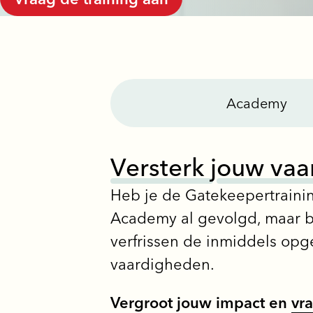
Academy
V
e
r
s
t
e
r
k
j
o
u
w
v
a
a
Heb je de Gatekeepertrainin
Academy al gevolgd, maar be
verfrissen de inmiddels opg
vaardigheden.
Vergroot jouw impact en
vr