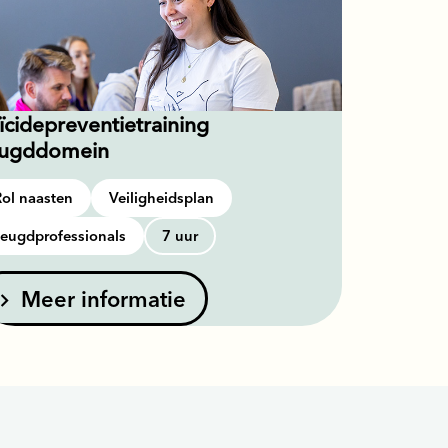
ïcidepreventietraining
ugddomein
Rol naasten
Veiligheidsplan
Jeugdprofessionals
7 uur
Meer informatie