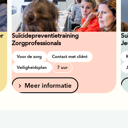
er
Suïcidepreventietraining
Su
Zorgprofessionals
Je
Voor de zorg
Contact met cliënt
Veiligheidsplan
7 uur
Meer informatie