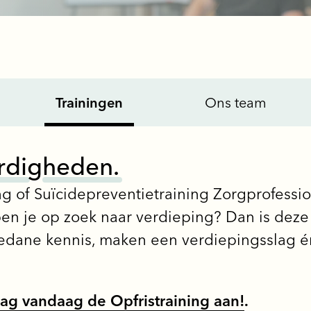
Trainingen
Ons team
r
d
i
g
h
e
d
e
n
.
g of Suïcidepreventietraining Zorgprofess
n je op zoek naar verdieping? Dan is deze 
edane kennis, maken een verdiepingsslag én
aag vandaag de Opfristraining aan!
.