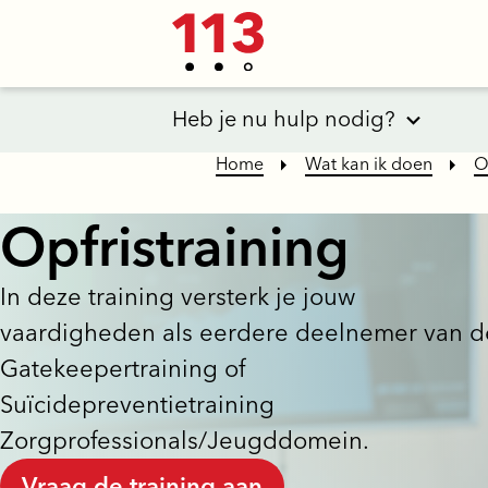
Heb je nu hulp nodig?
Home
Wat kan ik doen
O
Opfristraining
In deze training versterk je jouw
vaardigheden als eerdere deelnemer van d
Gatekeepertraining of
Suïcidepreventietraining
Zorgprofessionals/Jeugddomein.
Vraag de training aan