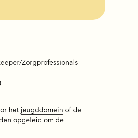
keeper/Zorgprofessionals
)
oor het
jeugddomein
of de
rden opgeleid om de