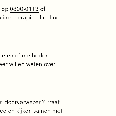
s op
0800-0113
of
line therapie of online
ddelen of methoden
er willen weten over
den doorverwezen?
Praat
mee en kijken samen met