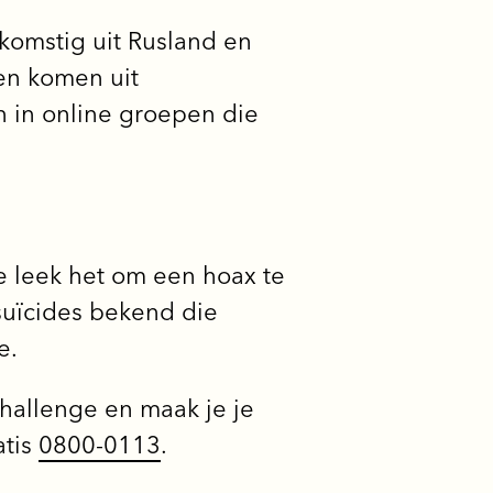
afkomstig uit Rusland en
en komen uit
n in online groepen die
e leek het om een hoax te
 suïcides bekend die
e.
allenge en maak je je
atis
0800-0113
.