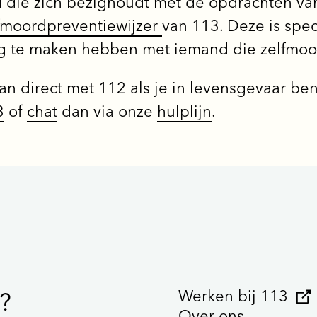
d die zich bezighoudt met de opdrachten v
fmoordpreventiewijzer
van 113. Deze is spec
g te maken hebben met iemand die zelfmoo
n direct met 112 als je in levensgevaar bent
3
of
chat
dan via onze
hulplijn
.
Werken bij 113
?
Over ons