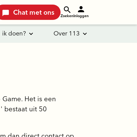
Chat met ons
Zoeken
Inloggen
 ik doen?
Over 113
 Game. Het is een
' bestaat uit 50
em dan direct contact op