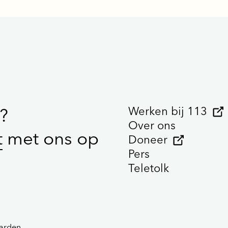
Werken bij 113
?
Over ons
t
met ons op
Doneer
Pers
Teletolk
arden