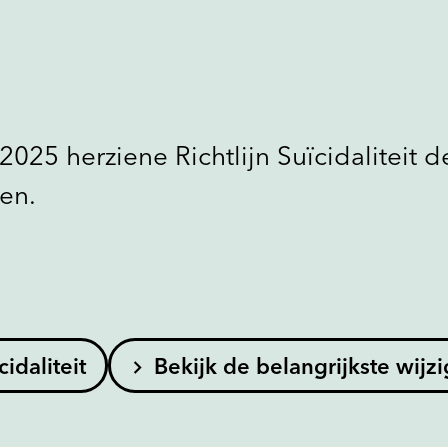
025 herziene Richtlijn Suïcidaliteit d
len.
idaliteit
Bekijk de belangrijkste wijz