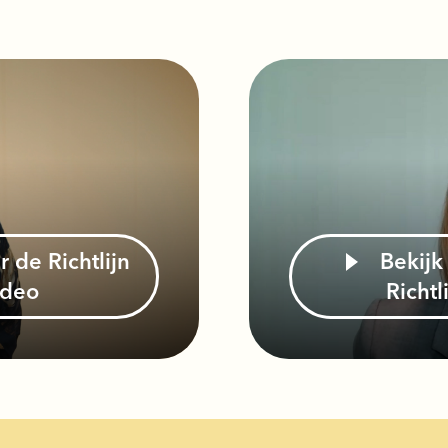
Bekijk hier het webinar over de
ideo
Richtl