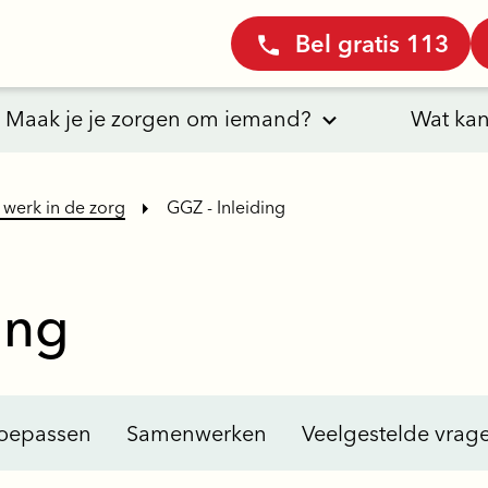
Bel gratis 113
Maak je je zorgen om iemand?
Wat kan
k werk in de zorg
GGZ - Inleiding
ing
oepassen
Samenwerken
Veelgestelde vrag