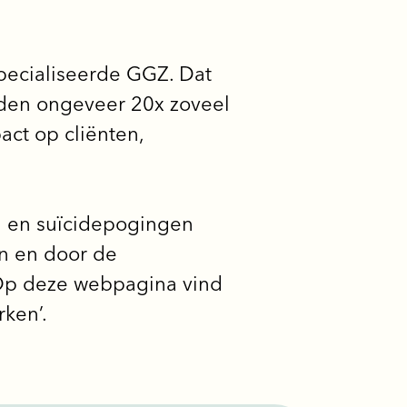
specialiseerde GGZ. Dat
nden ongeveer 20x zoveel
ct op cliënten,
n en suïcidepogingen
en en door de
Op deze webpagina vind
rken’.