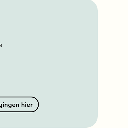
e
igingen hier