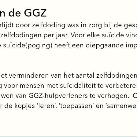
in de GGZ
ijdt door zelfdoding was in zorg bij de ge
elfdodingen per jaar. Voor elke suïcide vi
e suïcide(poging) heeft een diepgaande impa
et verminderen van het aantal zelfdodinge
g voor mensen met suïcidaliteit te verbeter
uwen van GGZ-hulpverleners te verhogen. 
 de kopjes ‘leren’, ‘toepassen’ en ‘samenwe