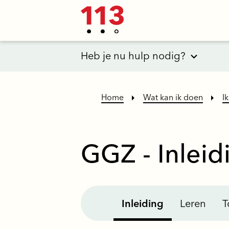
Heb je nu hulp nodig?
Home
Wat kan ik doen
I
GGZ - Inleid
Inleiding
Leren
T