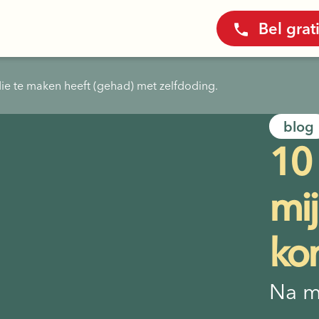
Bel grat
ie te maken heeft (gehad) met zelfdoding.
blog
10 
mij
kon
Na m