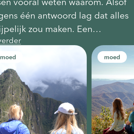
en vooral weten waarom. Alsof
gens één antwoord lag dat alles
jpelijk zou maken. Een
verder
urtenis, een ruzie, een moment
op het misging. Maar zo voelde
moed
moed