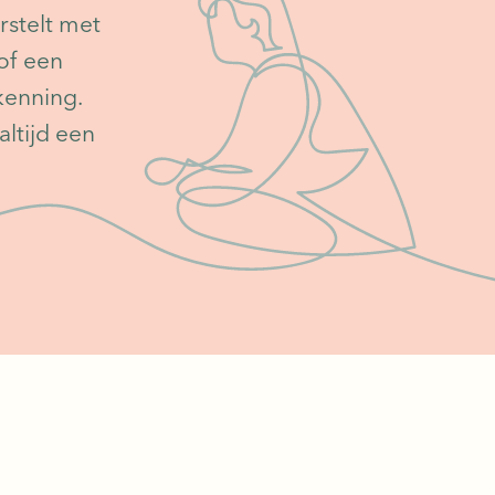
rstelt met
of een
rkenning.
ltijd een