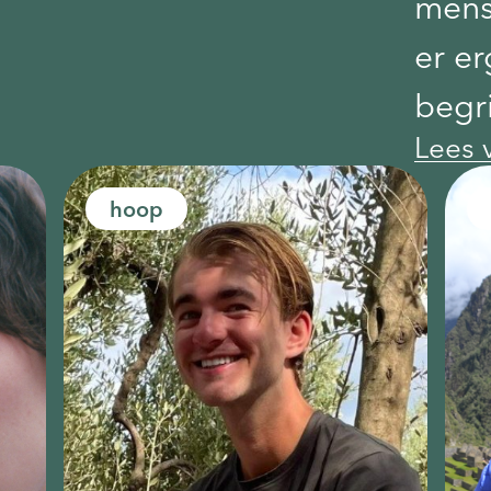
mens
er er
begri
Lees 
gebe
waar
hoop