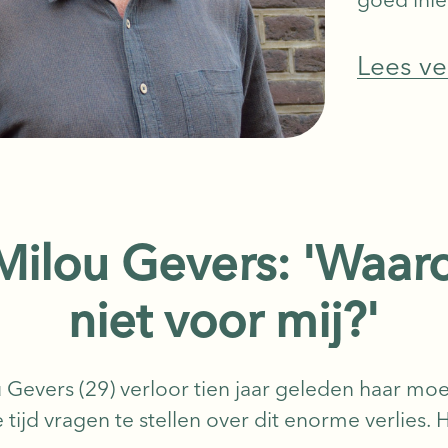
worstele
doodsged
Lees ve
middelbar
Milou Gevers: 'Waar
niet voor mij?'
evers (29) verloor tien jaar geleden haar moe
tijd vragen te stellen over dit enorme verlies. 