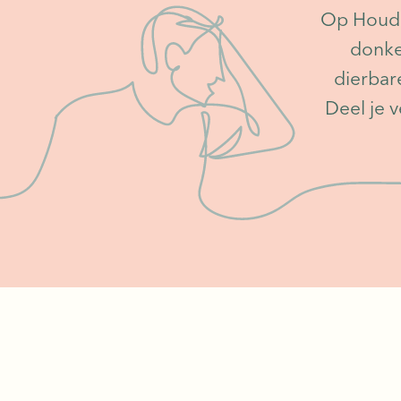
Op Houd M
donke
dierbare
Deel je 