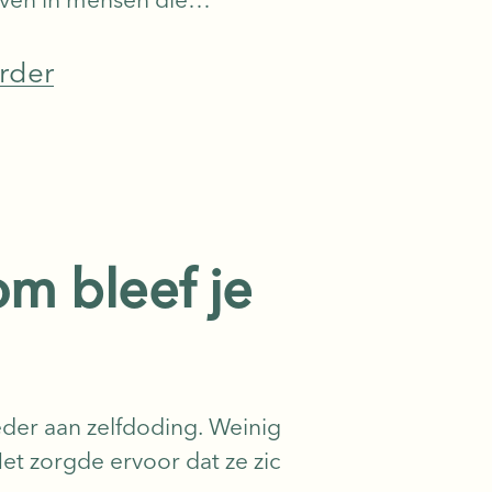
n met wanhoop en
achten. Als man van
rder
e leeftijd behoor
om bleef je
der aan zelfdoding. Weinig
Het zorgde ervoor dat ze zic