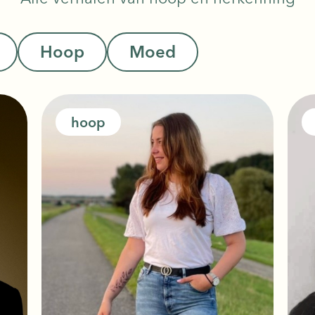
Hoop
Moed
hoop