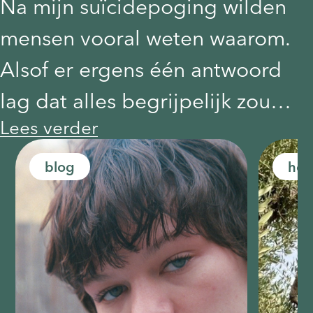
Na mijn suïcidepoging wilden
mensen vooral weten waarom.
Alsof er ergens één antwoord
lag dat alles begrijpelijk zou
Lees verder
maken. Een gebeurtenis, een
ruzie, een moment waarop het
blog
ho
misging. Maar zo voelde