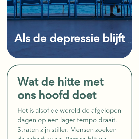
Als de depressie blijft
Er zijn mensen die vragen wanneer het
Wat de hitte met
begonnen is, maar dat weet ik niet
meer. Er was geen duidelijke dag
ons hoofd doet
waarop alles donker werd. Geen
moment waarop ik wakker werd en
Het is alsof de wereld de afgelopen
wist: nu is het mis. Het kwam l
Lees verder
dagen op een lager tempo draait.
Straten zijn stiller. Mensen zoeken
de schaduw op. Ramen blijven