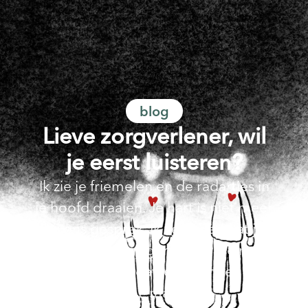
blog
Lieve zorgverlener, wil
je eerst luisteren?
Ik zie je friemelen en de radartjes in
je hoofd draaien. Je hart is niet meer
bij ons gesprek. Ik vermoed dat je
afdwaalt naar vragen die je me moet
stellen. Ik voel dat je niet meer hier
bent, maar b