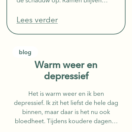
overdag gesloten en 's nachts
liggen velen wakker, hopend op
Lees verder
een b
blog
Warm weer en
depressief
Het is warm weer en ik ben
depressief. Ik zit het liefst de hele dag
binnen, maar daar is het nu ook
bloedheet. Tijdens koudere dagen is
het helemaal niet raar om veel