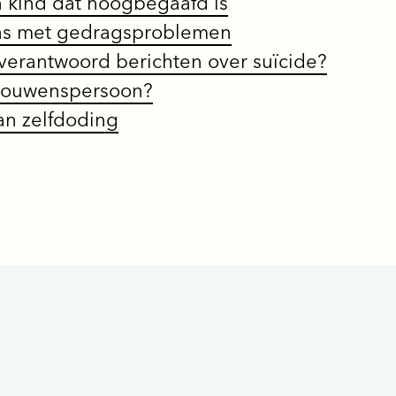
 kind dat hoogbegaafd is
klas met gedragsproblemen
t verantwoord berichten over suïcide?
trouwenspersoon?
an zelfdoding